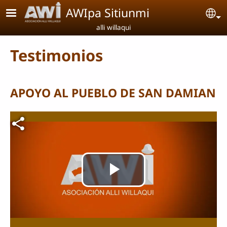
Pasar al contenido principal
AWIpa Sitiunmi
Se
alli willaqui
Testimonios
APOYO AL PUEBLO DE SAN DAMIAN
Archivo de vídeo
Reproducir
Vídeo