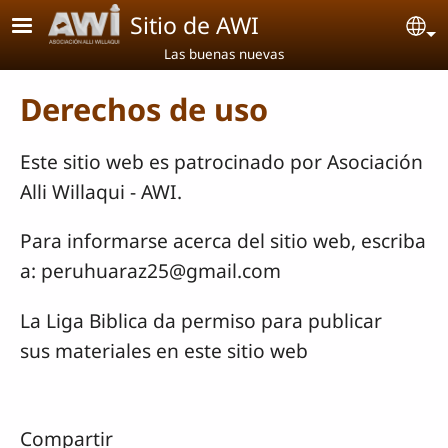
Pasar al contenido principal
Sitio de AWI
Se
Las buenas nuevas
Derechos de uso
Este sitio web es patrocinado por Asociación
Alli Willaqui - AWI.
Para informarse acerca del sitio web, escriba
a: peruhuaraz25@gmail.com
La Liga Biblica da permiso para publicar
sus materiales en este sitio web
Compartir