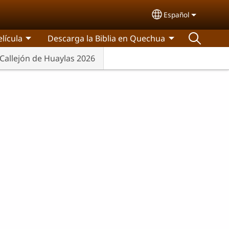
Español
Select your lang
elícula
Descarga la Biblia en Quechua
Callejón de Huaylas 2026