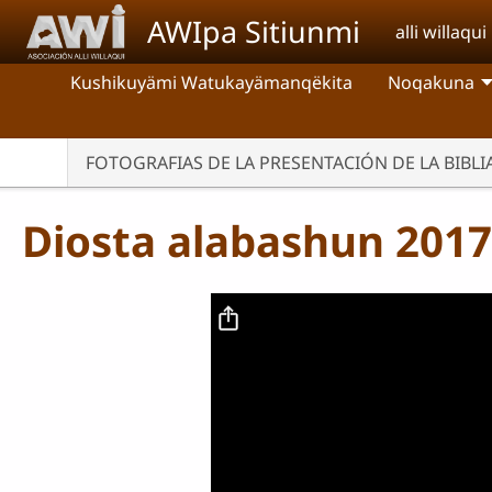
Pasar al contenido principal
AWIpa Sitiunmi
alli willaqui
Kushikuyämi Watukayämanqëkita
Noqakuna
FOTOGRAFIAS DE LA PRESENTACIÓN DE LA BIBL
Diosta alabashun 2017