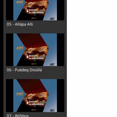
05 - Alläpa Alli
06 - Puëdeq Diosllä
07 - Wiñëpa