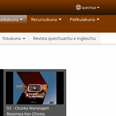
quechua
Select your langu
ediakuna
Recursukuna
Pelíkulakuna
fotukuna
Revista quechuachu e ingleschu
02 - Chunka Waranqam
Rasompa Kan (Diosta