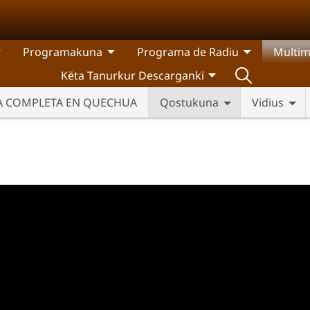
Programakuna
Programa de Radiu
Multim
Këta Tanurkur Descargankï
IA COMPLETA EN QUECHUA
Qostukuna
Vidius