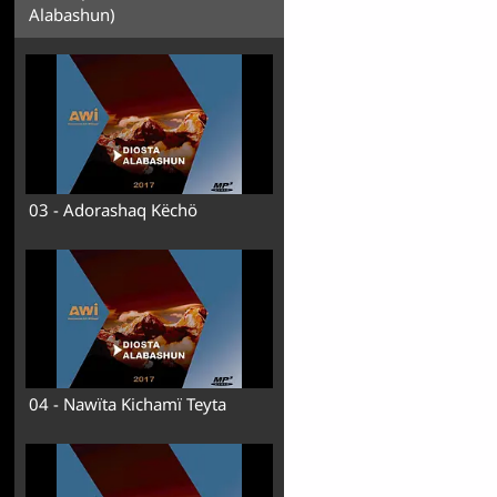
Alabashun)
03 - Adorashaq Këchö
04 - Nawïta Kichamï Teyta