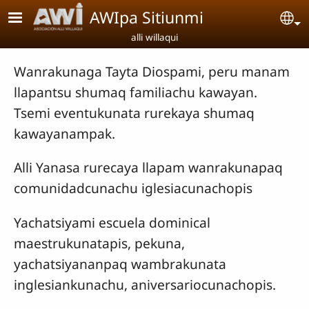
Pasar al contenido principal
AWIpa Sitiunmi
Se
alli willaqui
Wanrakunaga Tayta Diospami, peru manam
llapantsu shumaq familiachu kawayan.
Tsemi eventukunata rurekaya shumaq
kawayanampak.
Alli Yanasa rurecaya llapam wanrakunapaq
comunidadcunachu iglesiacunachopis
Yachatsiyami escuela dominical
maestrukunatapis, pekuna,
yachatsiyananpaq wambrakunata
inglesiankunachu, aniversariocunachopis.