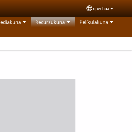
quechua
Select your langu
ediakuna
Recursukuna
Pelíkulakuna