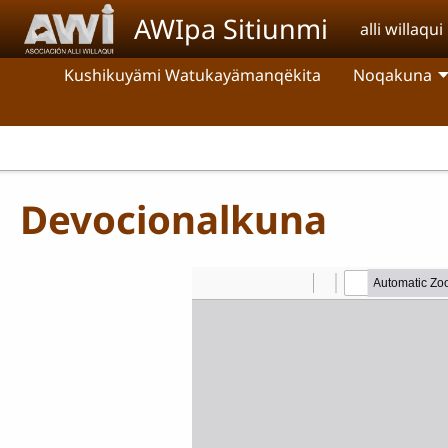
Pasar al contenido principal
AWIpa Sitiunmi
alli willaqui
Kushikuyämi Watukayämanqëkita
Noqakuna
Devocionalkuna