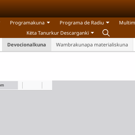
Programakuna
Programa de Radiu
Multim
Këta Tanurkur Descargankï
Devocionalkuna
Wambrakunapa materialiskuna