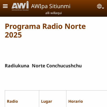
Pasar al contenido principal
AWIpa Sitiunmi
Se
alli willaqui
Programa Radio Norte
2025
Radiukuna Norte Conchucushchu
Radio
Lugar
Horario